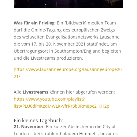
Was für ein Privileg:
Ein [bild:werk] medien Team
darf die Online-Tagung des europäischen Zweigs
des weltweiten Evangelisationsnetzwerks Lausanne,
die vom 17. bis 20. November 2021 stattfindet, am
Übertragungsort in Southampton/England begleiten
und die Livestreams produzieren.
https://www.lausanneeurope.org/lausanneeurope20
21/
Alle
Livestreams
können hier abgerufen werden:
https://www.youtube.com/playlist?
list=PLU6dP4KzdMWLK-VfrRr3b0Rm8pc2_KH2p
Ein kleines Tagebuch:
21. November:
Ein kurzer Abstecher in die City of
London – bei strahlend blauem Himmel -, bevor es